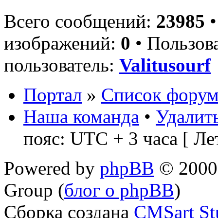
Всего сообщений:
23985
•
изображений:
0
• Пользов
пользователь:
Valitusourf
Портал
»
Список форум
Наша команда
•
Удалить
пояс: UTC + 3 часа [ Ле
Powered by
phpBB
© 2000,
Group (
блог о phpBB
)
Сборка создана
CMSart St