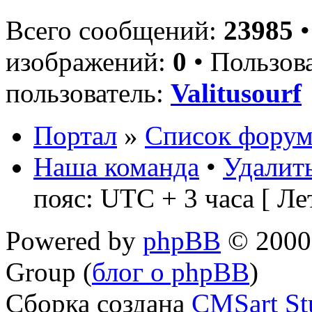
Всего сообщений:
23985
•
изображений:
0
• Пользов
пользователь:
Valitusourf
Портал
»
Список форум
Наша команда
•
Удалить
пояс: UTC + 3 часа [ Ле
Powered by
phpBB
© 2000,
Group (
блог о phpBB
)
Сборка создана
CMSart St