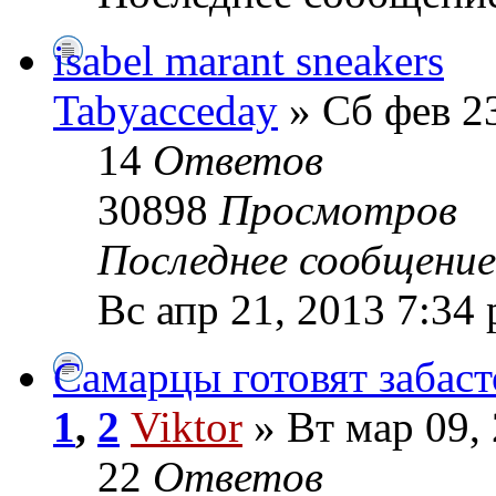
isabel marant sneakers
Tabyacceday
» Сб фев 23
14
Ответов
30898
Просмотров
Последнее сообщени
Вс апр 21, 2013 7:34
Самарцы готовят забаст
1
,
2
Viktor
» Вт мар 09,
22
Ответов