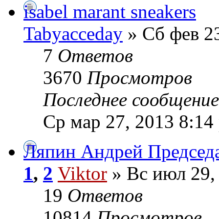
isabel marant sneakers
Tabyacceday
» Сб фев 23
7
Ответов
3670
Просмотров
Последнее сообщени
Ср мар 27, 2013 8:14
Ляпин Андрей Председ
1
,
2
Viktor
» Вс июл 29,
19
Ответов
10814
Просмотров