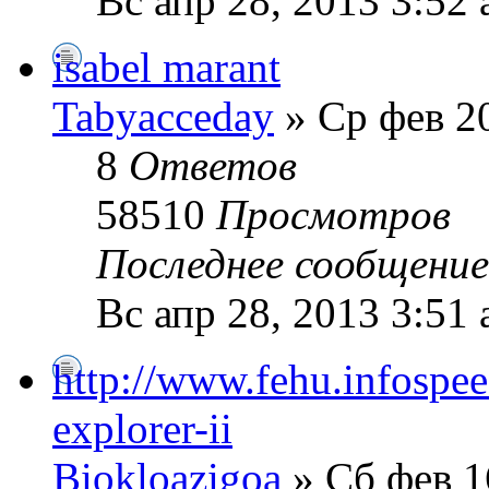
Вс апр 28, 2013 3:52
isabel marant
Tabyacceday
» Ср фев 20
8
Ответов
58510
Просмотров
Последнее сообщени
Вс апр 28, 2013 3:51
http://www.fehu.infospee
explorer-ii
Biokloazigoa
» Сб фев 1