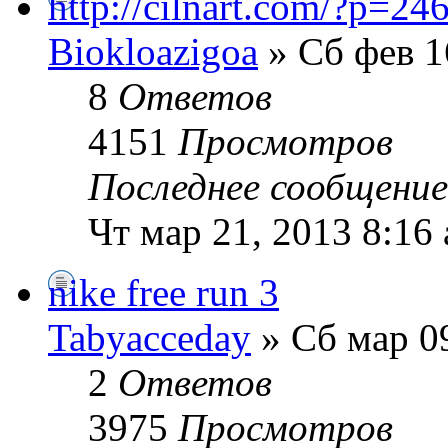
http://cilnart.com/?p=24
Biokloazigoa
» Сб фев 1
8
Ответов
4151
Просмотров
Последнее сообщени
Чт мар 21, 2013 8:16
nike free run 3
Tabyacceday
» Сб мар 0
2
Ответов
3975
Просмотров