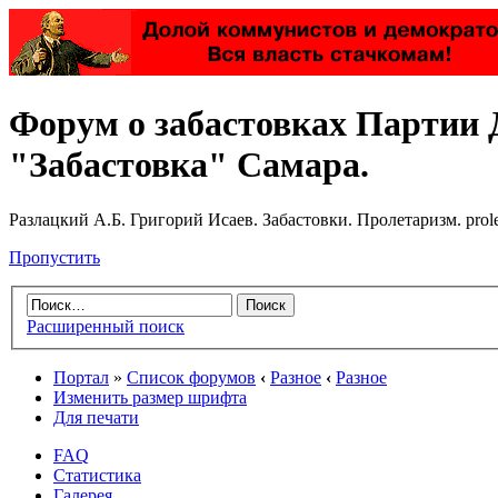
Форум о забастовках Партии 
"Забастовка" Самара.
Разлацкий А.Б. Григорий Исаев. Забастовки. Пролетаризм. prol
Пропустить
Расширенный поиск
Портал
»
Список форумов
‹
Разное
‹
Разное
Изменить размер шрифта
Для печати
FAQ
Статистика
Галерея