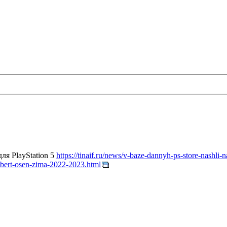
ля PlayStation 5
https://tinaif.ru/news/v-baze-dannyh-ps-store-nashli-
gilbert-osen-zima-2022-2023.html