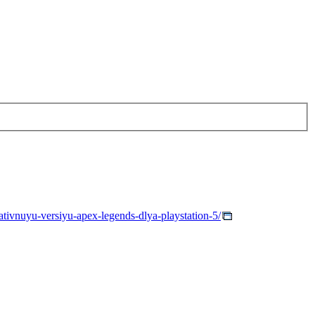
nativnuyu-versiyu-apex-legends-dlya-playstation-5/