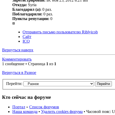
Зарегистрирован:
Вс ноя 25, 2012 8:21 am
Откуда:
Syria
Благодарил (а):
0 раз.
Поблагодарили:
0 раз.
Пункты репутации:
0
Отправить письмо пользователю Riblyicob
Сайт
ICQ
Вернуться наверх
Комментировать
1 сообщение • Страница
1
из
1
Вернуться в Разное
Перейти:
Кто сейчас на форуме
Портал
»
Список форумов
Наша команда
•
Удалить cookies форума
• Часовой пояс: U