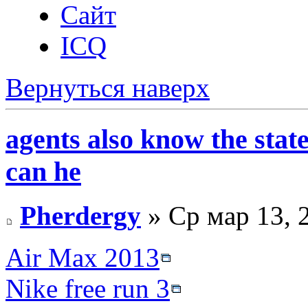
Сайт
ICQ
Вернуться наверх
agents also know the stat
can he
Pherdergy
» Ср мар 13, 
Air Max 2013
Nike free run 3